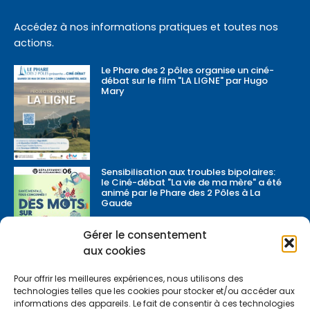
Accédez à nos informations pratiques et toutes nos
actions.
Le Phare des 2 pôles organise un ciné-
débat sur le film "LA LIGNE" par Hugo
Mary
Sensibilisation aux troubles bipolaires:
le Ciné-débat "La vie de ma mère" a été
animé par le Phare des 2 Pôles à La
Gaude
Gérer le consentement
aux cookies
Pour offrir les meilleures expériences, nous utilisons des
L'anniversaire des 10 ans du Phare des 2
technologies telles que les cookies pour stocker et/ou accéder aux
Pôles a été célébré publiquement à Nice,
informations des appareils. Le fait de consentir à ces technologies
le 17 mai 2025