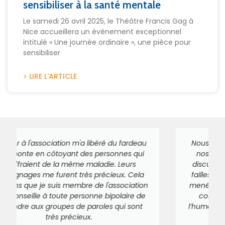
sensibiliser à la santé mentale
Le samedi 26 avril 2025, le Théâtre Francis Gag à
Nice accueillera un événement exceptionnel
intitulé « Une journée ordinaire », une pièce pour
sensibiliser
> LIRE L'ARTICLE
Nous parlons ouvertement et librement de
nos ressentis. Cela permet d’engager la
discussion sur nos difficultés, voire sur nos
failles parfois bloquantes. Il y a un cadrage
mené par un psychologue. Dans une forme
conviviale chacun peut s’alléger selon
l’humeur du moment et autant faire ce peut
de ses freins émotionnels.